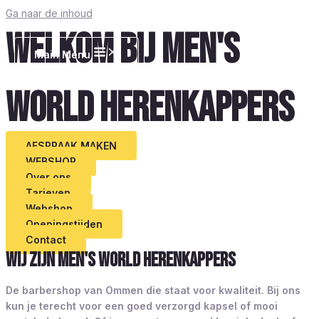
Ga naar de inhoud
WELKOM BIJ MEN'S
Main Menu
WORLD HERENKAPPERS
AFSPRAAK MAKEN
WEBSHOP
Over ons
Tarieven
Webshop
Openingstijden
Contact
Wij zijn Men's World herenkappers
De barbershop van Ommen die staat voor kwaliteit. Bij ons
kun je terecht voor een goed verzorgd kapsel of mooi